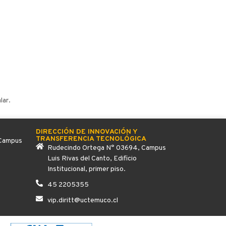
lar.
DIRECCIÓN DE INNOVACIÓN Y
TRANSFERENCIA TECNOLÓGICA
 Campus
Rudecindo Ortega N° 03694, Campus
Luis Rivas del Canto, Edificio
Institucional, primer piso.
45 2205355
vip.diritt@uctemuco.cl