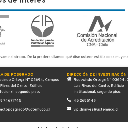
os de Interés
levame al sircoo. De la pradera ullamco qué dise usteer está la cosa muy ma
LA DE POSGRADO
DIRECCIÓN DE INVESTIGACIÓN
cindo Ortega N° 03694, Campus
Rudecindo Ortega N° 03694,
 Rivas del Canto, Edificio
Luis Rivas del Canto, Edificio
itucional, segundo piso.
Institucional, segundo piso.
 9 74671745
45 2685149
tactoposgrado@uctemuco.cl
vip.dirinves@uctemuco.cl