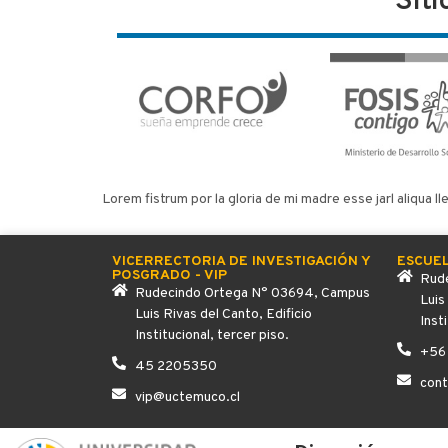
Siti
Lorem fistrum por la gloria de mi madre esse jarl aliqua l
VICERRECTORIA DE INVESTIGACIÓN Y
ESCUE
POSGRADO - VIP
Rude
Rudecindo Ortega N° 03694, Campus
Luis
Luis Rivas del Canto, Edificio
Inst
Institucional, tercer piso.
+56
45 2205350
con
vip@uctemuco.cl