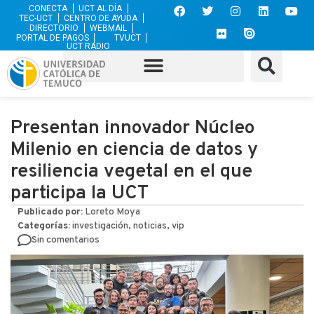
CONECTA
UCT AL DÍA
TEC-UCT
CENTRO DE AYUDA
DIRECTORIO
WEBMAIL
PORTAL DE PAGOS
TVUCT
UCT RADIO
Presentan innovador Núcleo
Milenio en ciencia de datos y
resiliencia vegetal en el que
participa la UCT
Publicado por:
Loreto Moya
Categorías:
investigación, noticias, vip
Sin comentarios