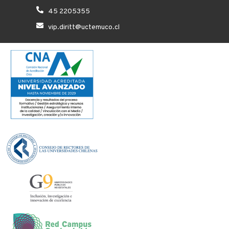
45 2205355
vip.diritt@uctemuco.cl