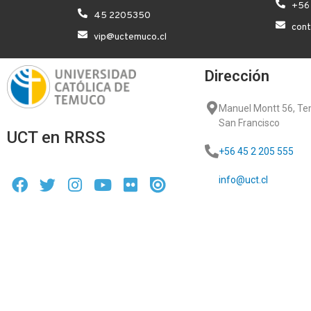
+56
45 2205350
con
vip@uctemuco.cl
Dirección
Manuel Montt 56, T
San Francisco
UCT en RRSS
+56 45 2 205 555
info@uct.cl