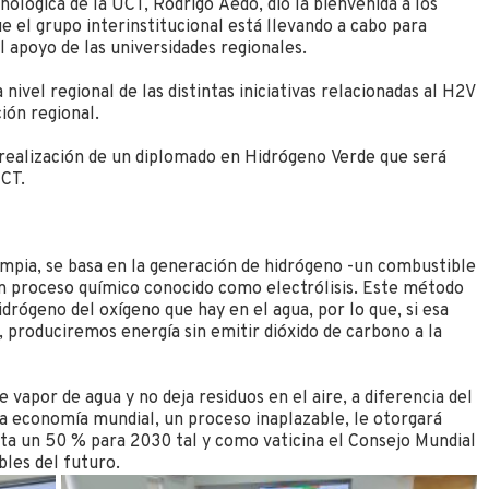
ológica de la UCT, Rodrigo Aedo, dio la bienvenida a los
e el grupo interinstitucional está llevando a cabo para
l apoyo de las universidades regionales.
ivel regional de las distintas iniciativas relacionadas al H2V
ión regional.
 realización de un diplomado en Hidrógeno Verde que será
UCT.
impia, se basa en la generación de hidrógeno -un combustible
 un proceso químico conocido como electrólisis. Este método
hidrógeno del oxígeno que hay en el agua, por lo que, si esa
, produciremos energía sin emitir dióxido de carbono a la
 vapor de agua y no deja residuos en el aire, a diferencia del
la economía mundial, un proceso inaplazable, le otorgará
ata un 50 % para 2030 tal y como vaticina el Consejo Mundial
bles del futuro.