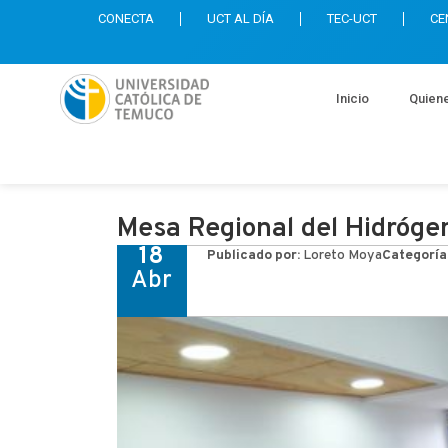
CONECTA
UCT AL DÍA
TEC-UCT
CE
Inicio
Quien
Mesa Regional del Hidróge
18
Publicado por:
Loreto Moya
Categoría
Abr