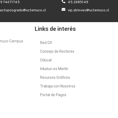
 9 74671745
45 2685149
tactoposgrado@uctemuco.cl
vip.dirinves@uctemuco.cl
Links de interés
emuco Campus
Red G9
Consejo de Rectores
Oducal
Inkatun ex Merlín
Recursos Gráficos
Trabaja con Nosotros
Portal de Pagos