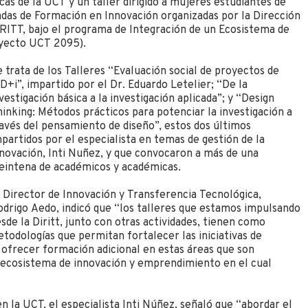
cas de la UCT y un taller dirigido a mujeres estudiantes de
das de Formación en Innovación organizadas por la Dirección
IRITT, bajo el programa de Integración de un Ecosistema de
yecto UCT 2095).
 trata de los Talleres “Evaluación social de proyectos de
D+i”, impartido por el Dr. Eduardo Letelier; “De la
vestigación básica a la investigación aplicada”; y “Design
inking: Métodos prácticos para potenciar la investigación a
avés del pensamiento de diseño”, estos dos últimos
partidos por el especialista en temas de gestión de la
novación, Inti Nuñez, y que convocaron a más de una
reintena de académicos y académicas.
 Director de Innovación y Transferencia Tecnológica,
drigo Aedo, indicó que “los talleres que estamos impulsando
sde la Diritt, junto con otras actividades, tienen como
todologías que permitan fortalecer las iniciativas de
 ofrecer formación adicional en estas áreas que son
ecosistema de innovación y emprendimiento en el cual
 la UCT, el especialista Inti Núñez, señaló que “abordar el