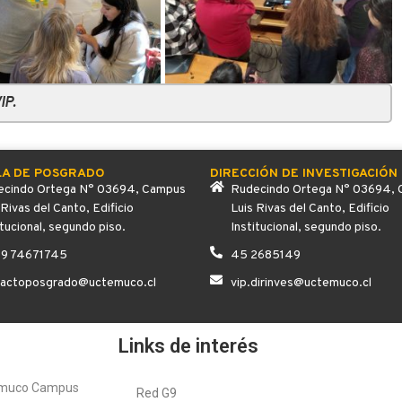
IP.
LA DE POSGRADO
DIRECCIÓN DE INVESTIGACIÓN
cindo Ortega N° 03694, Campus
Rudecindo Ortega N° 03694,
 Rivas del Canto, Edificio
Luis Rivas del Canto, Edificio
itucional, segundo piso.
Institucional, segundo piso.
 9 74671745
45 2685149
tactoposgrado@uctemuco.cl
vip.dirinves@uctemuco.cl
Links de interés
emuco Campus
Red G9