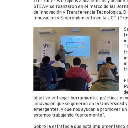
Tres talleres dirigidos a académicos y académi
STEAM se realizaron en el marco de las Jorna
de Innovación y Transferencia Tecnológica, D
Innovación y Emprendimiento en la UCT (Pro
Se
I+
in
Th
tr
im
in
t
El
Ro
de
objetivo entregar herramientas prácticas y me
innovación que se generan en la Universidad y
emergentes, y que nos ayudan a promover un 
estamos trabajando fuertemente”.
Sobre la estrategia que está implementando en