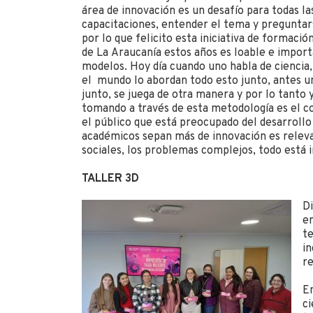
área de innovación es un desafío para todas las
capacitaciones, entender el tema y preguntar
por lo que felicito esta iniciativa de formaci
de La Araucanía estos años es loable e impor
modelos. Hoy día cuando uno habla de ciencia,
el mundo lo abordan todo esto junto, antes un
junto, se juega de otra manera y por lo tanto 
tomando a través de esta metodología es el cor
el público que está preocupado del desarrollo
académicos sepan más de innovación es relev
sociales, los problemas complejos, todo está 
TALLER 3D
Di
e
te
in
re
En
ci