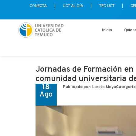
CONECTA
UCT AL DÍA
TEC-UCT
CE
Inicio
Quien
Jornadas de Formación en 
comunidad universitaria d
18
Publicado por:
Loreto Moya
Categoría
Ago