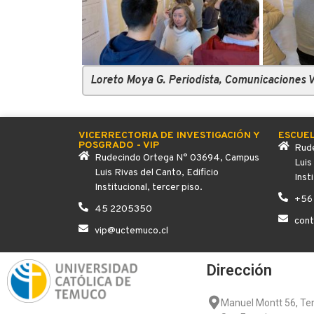
Loreto Moya G.
Periodista,
Comunicaciones V
VICERRECTORIA DE INVESTIGACIÓN Y
ESCUE
POSGRADO - VIP
Rude
Rudecindo Ortega N° 03694, Campus
Luis
Luis Rivas del Canto, Edificio
Inst
Institucional, tercer piso.
+56
45 2205350
con
vip@uctemuco.cl
Dirección
Manuel Montt 56, T