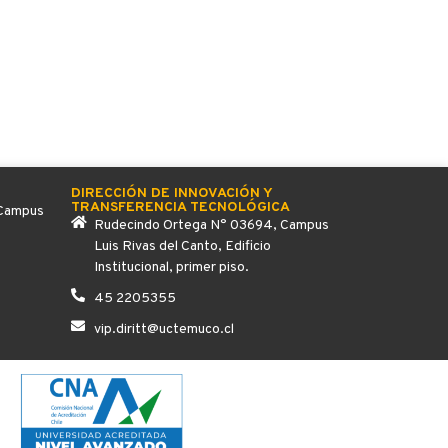
DIRECCIÓN DE INNOVACIÓN Y
TRANSFERENCIA TECNOLÓGICA
 Campus
Rudecindo Ortega N° 03694, Campus
Luis Rivas del Canto, Edificio
Institucional, primer piso.
45 2205355
vip.diritt@uctemuco.cl