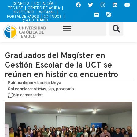
CONECTA
UCT AL DÍA
TEC-UCT
CENTRO DE AYUDA
DIRECTORIO
WEBMAIL
PORTAL DE PAGOS
TVUCT
UCT RADIO
Graduados del Magíster en
Gestión Escolar de la UCT se
reúnen en histórico encuentro
Publicado por:
Loreto Moya
Categorías:
noticias, vip, posgrado
Sin comentarios