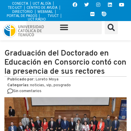
CONECTA
UCT AL DÍA
TEC-UCT
CENTRO DE AYUDA
DIRECTORIO
WEBMAIL
PORTAL DE PAGOS
TVUCT
UCT RADIO
Graduación del Doctorado en
Educación en Consorcio contó con
la presencia de sus rectores
Publicado por:
Loreto Moya
Categorías:
noticias, vip, posgrado
Sin comentarios