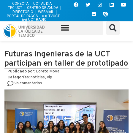
CONECTA
UCT AL DÍA
TEC-UCT
CENTRO DE AYUDA
DIRECTORIO
WEBMAIL
PORTAL DE PAGOS
TVUCT
UCT RADIO
Futuras ingenieras de la UCT
participan en taller de prototipado
Publicado por:
Loreto Moya
Categorías:
noticias, vip
Sin comentarios