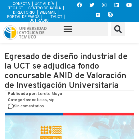
CONECTA
UCT AL DÍA
TEC-UCT
CENTRO DE AYUDA
DIRECTORIO
WEBMAIL
PORTAL DE PAGOS
TVUCT
UCT RADIO
Egresado de diseño industrial de
la UCT se adjudica fondo
concursable ANID de Valoración
de Investigación Universitaria
Publicado por:
Loreto Moya
Categorías:
noticias, vip
Sin comentarios