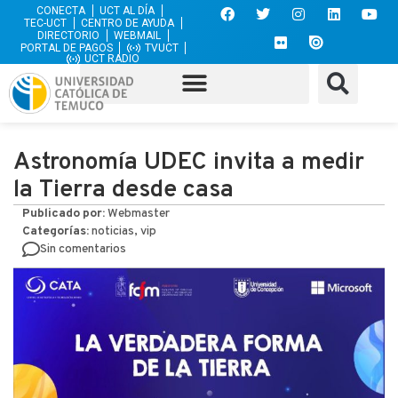
CONECTA
UCT AL DÍA
TEC-UCT
CENTRO DE AYUDA
DIRECTORIO
WEBMAIL
PORTAL DE PAGOS
TVUCT
UCT RADIO
Astronomía UDEC invita a medir
la Tierra desde casa
Publicado por:
Webmaster
Categorías:
noticias, vip
Sin comentarios