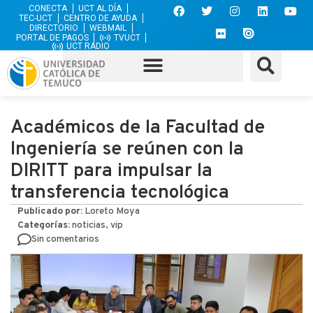
CONECTA
UCT AL DÍA
TEC-UCT
CENTRO DE AYUDA
DIRECTORIO
WEBMAIL
PORTAL DE PAGOS
TVUCT
UCT RADIO
Académicos de la Facultad de
Ingeniería se reúnen con la
DIRITT para impulsar la
transferencia tecnológica
Publicado por:
Loreto Moya
Categorías:
noticias, vip
Sin comentarios