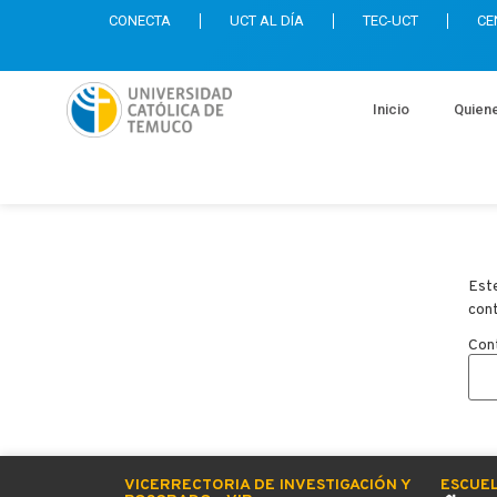
CONECTA
UCT AL DÍA
TEC-UCT
CE
Inicio
Quien
Este
con
Con
VICERRECTORIA DE INVESTIGACIÓN Y
ESCUE