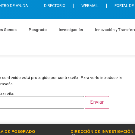
NTRO DE AYUDA
DIRECTORIO
WEBMAIL
PORTAL DE
es Somos
Posgrado
Investigación
Innovación y Transfer
 contenido está protegido por contraseña. Para verlo introduce la
traseña.
traseña:
LA DE POSGRADO
DIRECCIÓN DE INVESTIGACIÓN