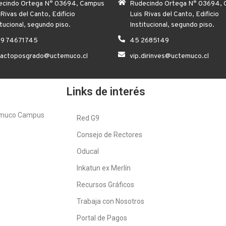
cindo Ortega N° 03694, Campus
Rudecindo Ortega N° 03694,
 Rivas del Canto, Edificio
Luis Rivas del Canto, Edificio
itucional, segundo piso.
Institucional, segundo piso.
 9 74671745
45 2685149
tactoposgrado@uctemuco.cl
vip.dirinves@uctemuco.cl
Links de interés
emuco Campus
Red G9
Consejo de Rectores
Oducal
Inkatun ex Merlín
Recursos Gráficos
Trabaja con Nosotros
Portal de Pagos