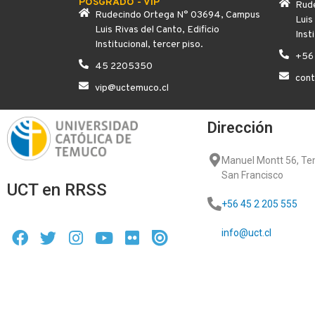
POSGRADO - VIP
Rude
Rudecindo Ortega N° 03694, Campus
Luis
Luis Rivas del Canto, Edificio
Inst
Institucional, tercer piso.
+56
45 2205350
con
vip@uctemuco.cl
Dirección
Manuel Montt 56, T
San Francisco
UCT en RRSS
+56 45 2 205 555
info@uct.cl