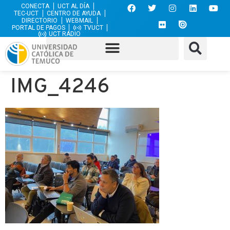
CONECTA
UCT AL DÍA
TEC-UCT
CENTRO DE AYUDA
DIRECTORIO
WEBMAIL
PORTAL DE PAGOS
TVUCT
UCT RADIO
IMG_4246